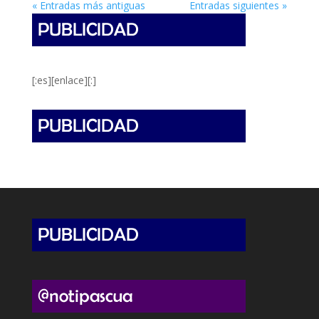
« Entradas más antiguas
Entradas siguientes »
[:es][enlace][:]