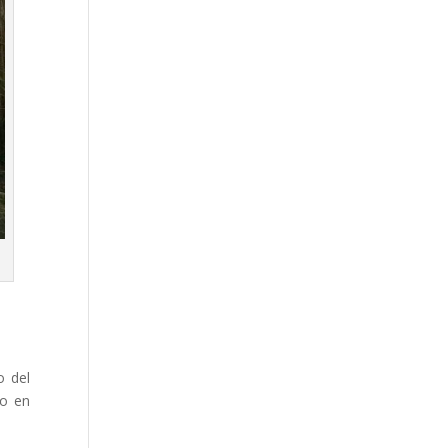
o del
ño en