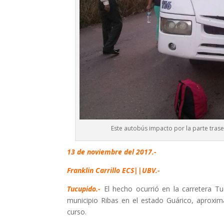
Este autobús impacto por la parte tras
13 de noviembre del 2017.-
Franklin Carrillo ECS||UBV.-
Tucupido.-
El hecho ocurrió en la carretera Tu
municipio Ribas en el estado Guárico, aprox
curso.