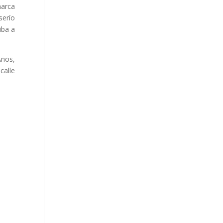
marca
serío
iba a
Años,
calle