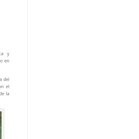
ca y
do en
a del
on el
de la