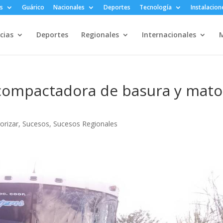
s
Guárico
Nacionales
Deportes
Tecnología
Instalacion
cias
Deportes
Regionales
Internacionales
M
 compactadora de basura y mato
orizar
,
Sucesos
,
Sucesos Regionales