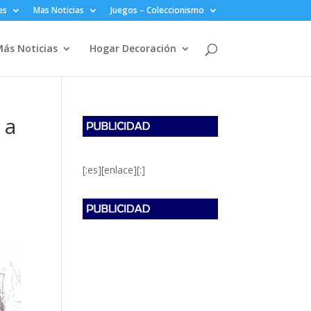
es
Mas Noticias
Juegos – Coleccionismo
ás Noticias
Hogar Decoración
 a
[:es][enlace][:]