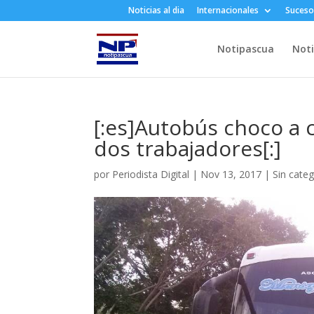
Noticias al dia
Internacionales
Suceso
Notipascua
Noti
[:es]Autobús choco a
dos trabajadores[:]
por
Periodista Digital
|
Nov 13, 2017
|
Sin categ