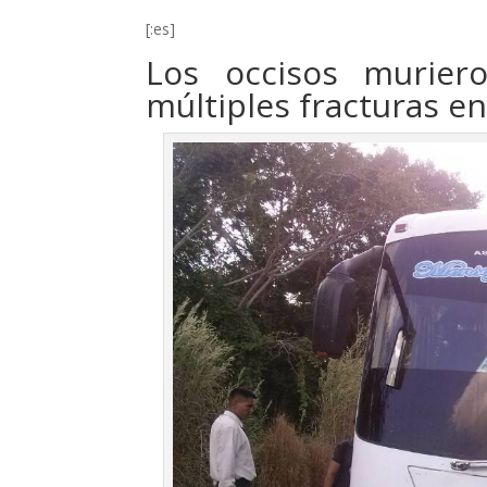
[:es]
Los occisos murier
múltiples fracturas e