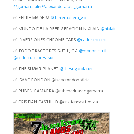
@gamarralalin
@alexanderafael_gamarra
✅ FERRE MADERA
@ferremadera_vlp
✅ MUNDO DE LA REFRIGERACIÓN NIXLAIN
@nixlain
✅ INVERSIONES CHROME CARS
@carloschrome
✅ TODO TRACTORES SUTIL, C.A
@marlon_sutil
@todo_tractores_sutil
✅ THE SUGAR PLANET
@thesugarplanet
✅ ISAAC RONDON @isaacrondonoficial
✅ RUBEN GAMARRA @rubeneduardogamarra
✅ CRISTIAN CASTILLO @cristiancastillovzla