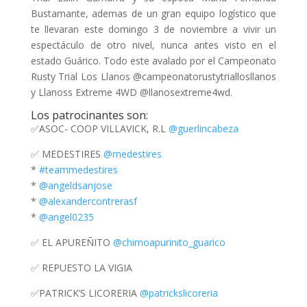
Bustamante, ademas de un gran equipo logístico que
te llevaran este domingo 3 de noviembre a vivir un
espectáculo de otro nivel, nunca antes visto en el
estado Guárico. Todo este avalado por el Campeonato
Rusty Trial Los Llanos @campeonatorustytriallosllanos
y Llanoss Extreme 4WD @llanosextreme4wd.
Los patrocinantes son:
✅ASOC- COOP VILLAVICK, R.L
@guerlincabeza
✅ MEDESTIRES
@medestires
*
#teammedestires
*
@angeldsanjose
*
@alexandercontrerasf
*
@angel0235
✅ EL APUREÑITO
@chimoapurinito_guarico
✅ REPUESTO LA VIGIA
✅PATRICK’S LICORERIA
@patrickslicoreria