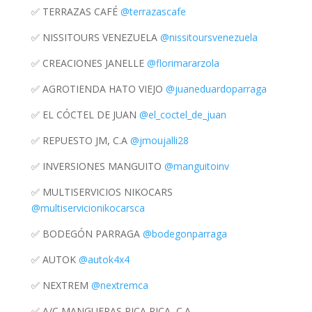
✅ TERRAZAS CAFÉ
@terrazascafe
✅ NISSITOURS VENEZUELA
@nissitoursvenezuela
✅ CREACIONES JANELLE
@florimararzola
✅ AGROTIENDA HATO VIEJO
@juaneduardoparraga
✅ EL CÓCTEL DE JUAN
@el_coctel_de_juan
✅ REPUESTO JM, C.A
@jmoujalli28
✅ INVERSIONES MANGUITO
@manguitoinv
✅ MULTISERVICIOS NIKOCARS
@multiservicionikocarsca
✅ BODEGÓN PARRAGA
@bodegonparraga
✅ AUTOK
@autok4x4
✅ NEXTREM
@nextremca
✅ A/C MANGUERAS PICA PICA, C.A