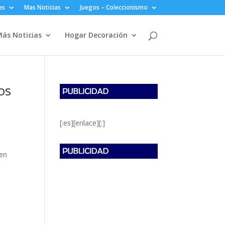
es
Mas Noticias
Juegos – Coleccionismo
ás Noticias
Hogar Decoración
os
[:es][enlace][:]
 en