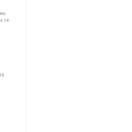
niño
os 14
 19