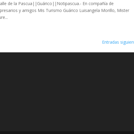
o. Valle de la Pascua||Guárico||Notipascua.- En compañía de
resarios y amigos Mis Turismo Guárico Luisangela Morillo, Mister
e...
Entradas siguien