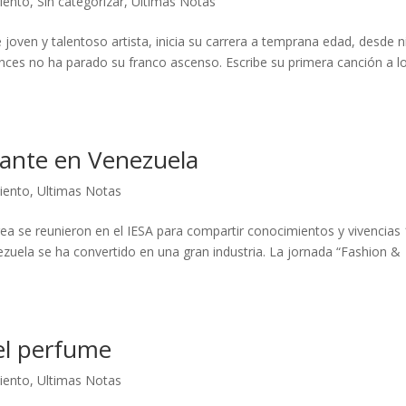
iento
,
Sin categorizar
,
Ultimas Notas
te joven y talentoso artista, inicia su carrera a temprana edad, desde 
nces no ha parado su franco ascenso. Escribe su primera canción a l
vante en Venezuela
iento
,
Ultimas Notas
a se reunieron en el IESA para compartir conocimientos y vivencias
zuela se ha convertido en una gran industria. La jornada “Fashion &
el perfume
iento
,
Ultimas Notas