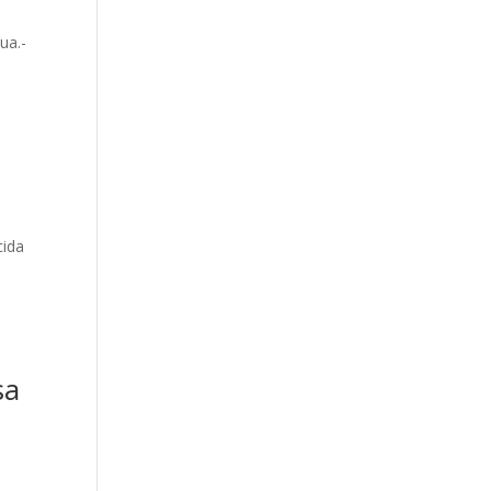
ua.-
cida
sa