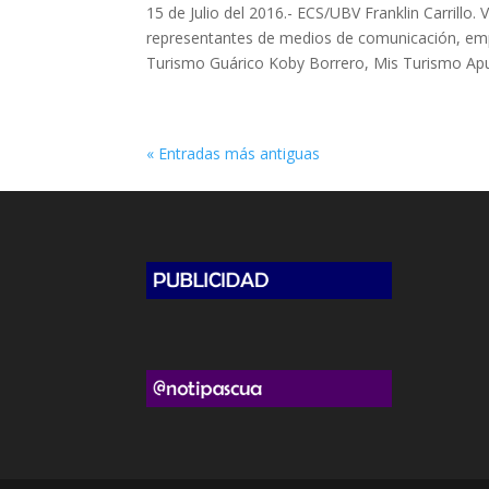
15 de Julio del 2016.- ECS/UBV Franklin Carrill
representantes de medios de comunicación, emp
Turismo Guárico Koby Borrero, Mis Turismo Apur
« Entradas más antiguas