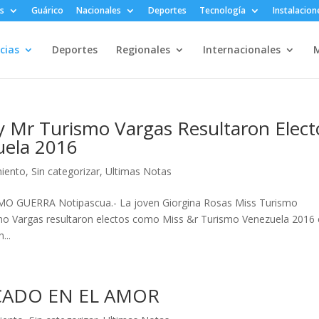
s
Guárico
Nacionales
Deportes
Tecnología
Instalacion
cias
Deportes
Regionales
Internacionales
M
y Mr Turismo Vargas Resultaron Elect
uela 2016
miento
,
Sin categorizar
,
Ultimas Notas
MO GUERRA Notipascua.- La joven Giorgina Rosas Miss Turismo
mo Vargas resultaron electos como Miss &r Turismo Venezuela 2016
...
CADO EN EL AMOR