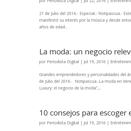
por
Periodista Digital
|
Jul 22, 2016
|
Entretenim
21 de Julio del 2016.- Especial.- Notipascua.- Es
manifestó su interés por la música y desde ento
años de edad...
La moda: un negocio rele
por
Periodista Digital
|
Jul 19, 2016
|
Entretenim
Grandes emprendedores y personalidades del áre
de Julio del 2016.- Notipascua.-La moda en Vene
Luxury: el negocio de la moda”,...
10 consejos para escoger 
por
Periodista Digital
|
Jul 19, 2016
|
Entretenim