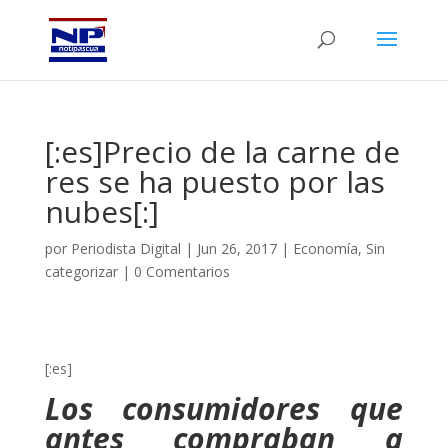
[:es]Precio de la carne de
res se ha puesto por las
nubes[:]
por
Periodista Digital
|
Jun 26, 2017
|
Economía
,
Sin
categorizar
|
0 Comentarios
[:es]
Los consumidores que
antes compraban a