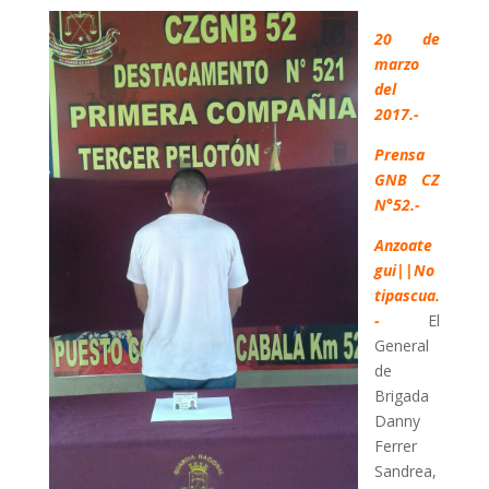
20 de
marzo
del
2017.-
Prensa
GNB CZ
N°52.-
Anzoate
gui||No
tipascua.
-
El
General
de
Brigada
Danny
Ferrer
Sandrea,