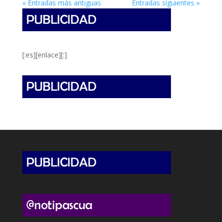
« Entradas más antiguas
Entradas siguientes »
[:es][enlace][:]