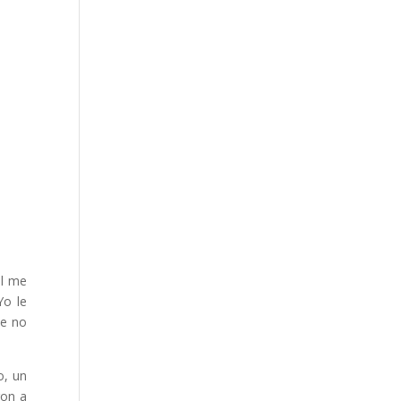
al me
Yo le
ue no
o, un
ron a