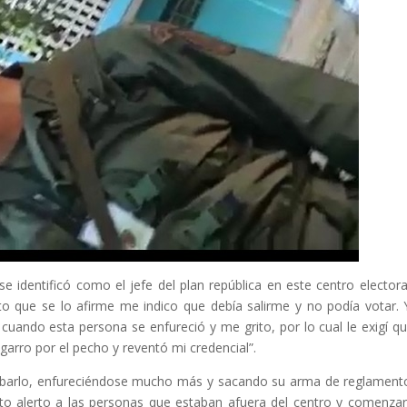
e identificó como el jefe del plan república en este centro elector
to que se lo afirme me indico que debía salirme y no podía votar. 
cuando esta persona se enfureció y me grito, por lo cual le exigí q
arro por el pecho y reventó mi credencial”.
grabarlo, enfureciéndose mucho más y sacando su arma de reglament
to alerto a las personas que estaban afuera del centro y comenza