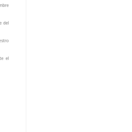
ombre
e del
estro
te el