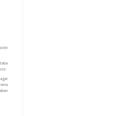
ación
staba
cos.
ragar
amena
taban