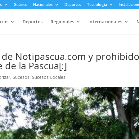
s
Guárico
Nacionales
Deportes
Tecnología
Instalacion
cias
Deportes
Regionales
Internacionales
M
r de Notipascua.com y prohibid
e de la Pascua[:]
orizar
,
Sucesos
,
Sucesos Locales