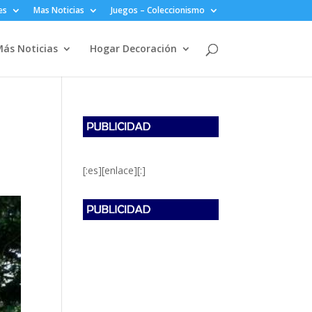
es
Mas Noticias
Juegos – Coleccionismo
ás Noticias
Hogar Decoración
o
[:es][enlace][:]