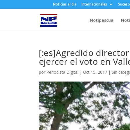
Noticias al dia
Internacionales
Suceso
Notipascua
Noti
[:es]Agredido directo
ejercer el voto en Vall
por
Periodista Digital
|
Oct 15, 2017
|
Sin categ